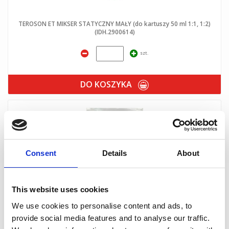
TEROSON ET MIKSER STATYCZNY MAŁY (do kartuszy 50 ml 1:1, 1:2)
(IDH.2900614)
szt.
DO KOSZYKA
Consent
Details
About
This website uses cookies
We use cookies to personalise content and ads, to
Dysza mieszająca STATMIX czerwona (do kartuszy 50ml 1:1, 1:2) (10
provide social media features and to analyse our traffic.
szt/kpl)) (IDH.1487440)