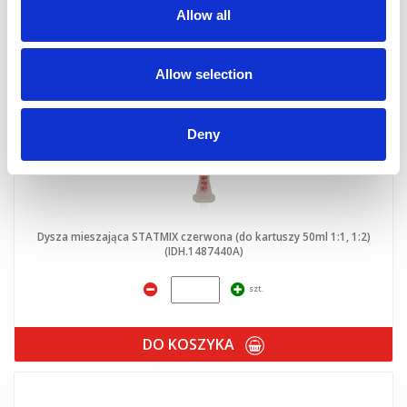
DO KOSZYKA
Allow all
Allow selection
Deny
Dysza mieszająca STATMIX czerwona (do kartuszy 50ml 1:1, 1:2)
(IDH.1487440A)
szt.
DO KOSZYKA