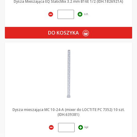
Dysza Mieszająca EQ StaticMix 3.2 mm B16E 1/2 (IDH.1826921A)
szt.
DO KOSZYKA
Dysza mieszająca MC 10-24-A (mixer do LOCTITE PC 7352) 10 szt.
(IDH.639381)
kpl