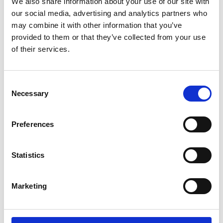
We also share information about your use of our site with
our social media, advertising and analytics partners who
szt.
may combine it with other information that you’ve
provided to them or that they’ve collected from your use
DO KOSZYKA
of their services.
Consent
Necessary
Selection
Preferences
Statistics
Dysza mieszająca STATMIX zielona (do kartuszy 50 ml 1:1, 1:2), (12
szt/kpl) (IDH.142242)
Marketing
kpl