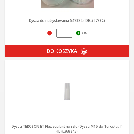
Dysza do natryskiwania 547882 (IDH.547882)
szt.
DO KOSZYKA
Dysza TEROSON ET Flex sealant nozzle (Dysza M15 do Terostat II)
(IDH.368243)