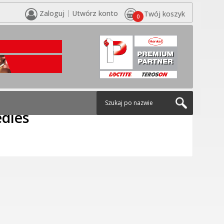
Zaloguj
Utwórz konto
Twój koszyk
0
ems
/
Igły dozujące / Dispensing needles
/
Igły dozujące
edles