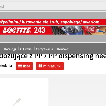
.pl
PRZEJDŹ DO KOSZYKA
ZAŁÓŻ KONTO
tasz hasła?
utaj:
Dyspensery i systemy dozujące / Dispensers and Dosing Syst
P dispensing needles
Katalogi
O Firmie
Certyfikacja
Kontakt
 dozujące z PP / PP dispensing ne
lista
miniaturki
ietlania: