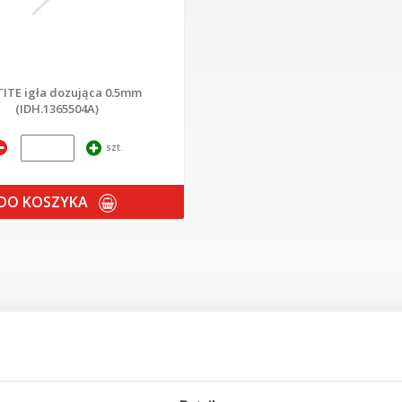
ITE igła dozująca 0.5mm
(IDH.1365504A)
szt.
DO KOSZYKA