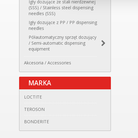
Igły dozujące ze stali nierdzewnej
(SSS) / Stainless steel dispensing
needles (SSS)
Igły dozujące z PP / PP dispensing
needles
Półautomatyczny sprzęt dozujący
/ Semi-automatic dispensing
equipment
Sterowniki / Controllers
Zbiorniki / Tanks
Zawory dozujące / Dispensing valves
Półautomatyczny dozownik
Osprzęt / Equipment
perystaltyczny / Semi-automatic
Akcesoria / Accessories
peristaltic dispenser
MARKA
LOCTITE
TEROSON
BONDERITE