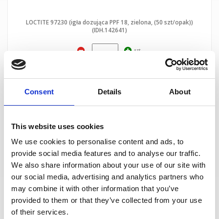
LOCTITE 97230 (igła dozująca PPF 18, zielona, (50 szt/opak))
(IDH.142641)
szt.
DO KOSZYKA
Consent
Details
About
This website uses cookies
We use cookies to personalise content and ads, to
provide social media features and to analyse our traffic.
We also share information about your use of our site with
our social media, advertising and analytics partners who
may combine it with other information that you’ve
provided to them or that they’ve collected from your use
LOCTITE 97231 (igła dozująca PPF 20, różowa, (50 szt/opak))
(IDH.142642)
of their services.