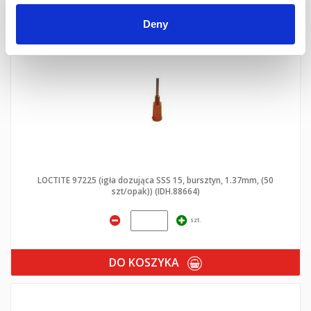
DO KOSZYKA
Deny
LOCTITE 97225 (igła dozująca SSS 15, bursztyn, 1.37mm, (50
szt/opak)) (IDH.88664)
szt.
DO KOSZYKA