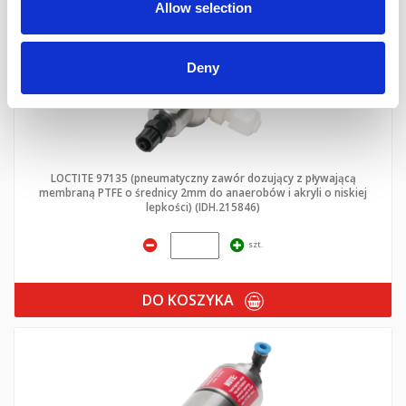
Allow selection
Deny
LOCTITE 97135 (pneumatyczny zawór dozujący z pływającą
membraną PTFE o średnicy 2mm do anaerobów i akryli o niskiej
lepkości) (IDH.215846)
szt.
DO KOSZYKA