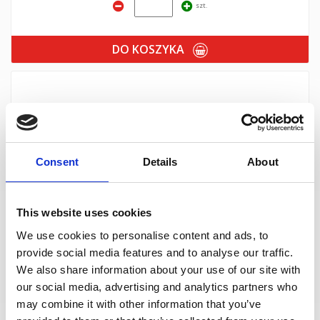
szt.
DO KOSZYKA
Consent
Details
About
This website uses cookies
LOCTITE 97130 ErgoLOC (pneumatyczny, ręczny zawór dozujący
We use cookies to personalise content and ads, to
"długopisowy" do systemów ciśnieniowo-czasowych, kompatybilny z
klejami o niskiej lepkości) (IDH.444643)
provide social media features and to analyse our traffic.
We also share information about your use of our site with
szt.
our social media, advertising and analytics partners who
may combine it with other information that you’ve