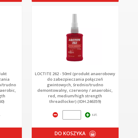
dukt
LOCTITE 262 - 50ml (produkt anaerobowy
zania
do zabezpieczania połączeń
o/trudno
gwintowych, średnio/trudno
aerobic,
demontowalny, czerwony / anaerobic,
gth
red, medium/high strength
60)
threadlocker) (IDH.246359)
.
szt.
DO KOSZYKA