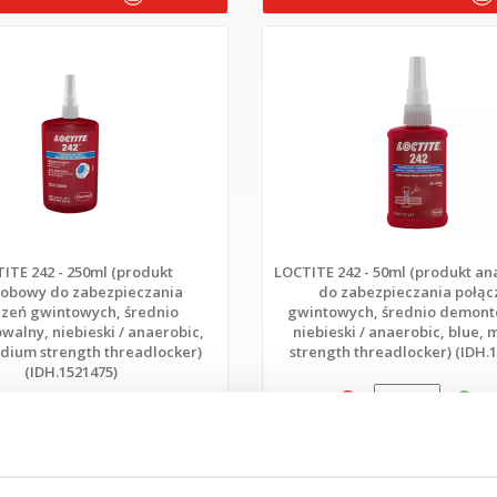
ITE 242 - 250ml (produkt
LOCTITE 242 - 50ml (produkt a
obowy do zabezpieczania
do zabezpieczania połąc
czeń gwintowych, średnio
gwintowych, średnio demont
alny, niebieski / anaerobic,
niebieski / anaerobic, blue,
dium strength threadlocker)
strength threadlocker) (IDH.
(IDH.1521475)
szt
szt.
DO KOSZYKA
DO KOSZYKA