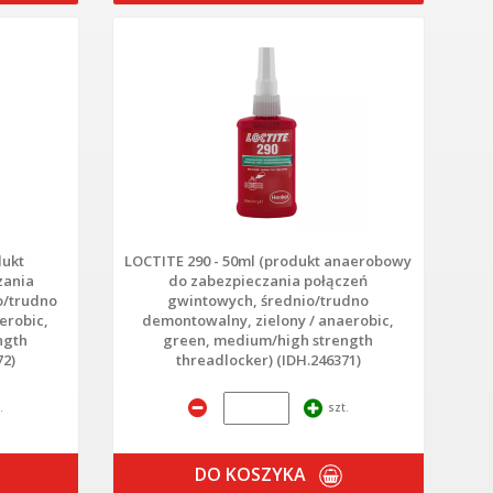
dukt
LOCTITE 290 - 50ml (produkt anaerobowy
zania
do zabezpieczania połączeń
o/trudno
gwintowych, średnio/trudno
erobic,
demontowalny, zielony / anaerobic,
ngth
green, medium/high strength
72)
threadlocker) (IDH.246371)
.
szt.
DO KOSZYKA