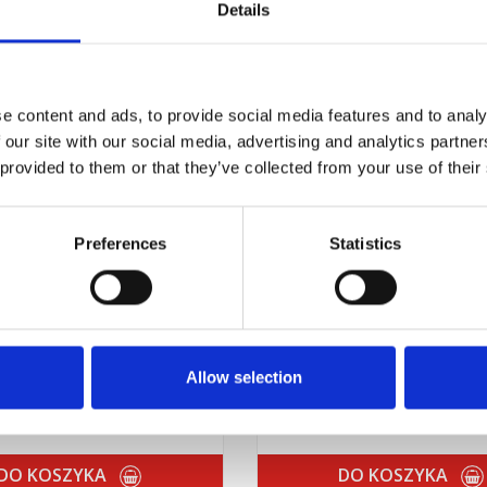
Details
e content and ads, to provide social media features and to analy
 our site with our social media, advertising and analytics partn
 provided to them or that they’ve collected from your use of their
Preferences
Statistics
ITE 243 - 250ml (produkt
LOCTITE 243 - 50ml (produkt a
obowy do zabezpieczania
do zabezpieczania połąc
czeń gwintowych, średnio
gwintowych, średnio demont
alny, niebieski / anaerobic,
niebieski / anaerobic, blue,
dium strength threadlocker)
strength threadlocker) (IDH.
(IDH.1342482)
Allow selection
szt
szt.
DO KOSZYKA
DO KOSZYKA