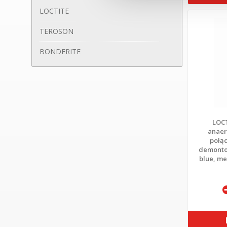
LOCTITE
TEROSON
BONDERITE
LOCT
anaer
połą
demontow
blue, me