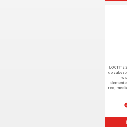
LOCTITE 2
do zabezp
w s
demontow
red, medi