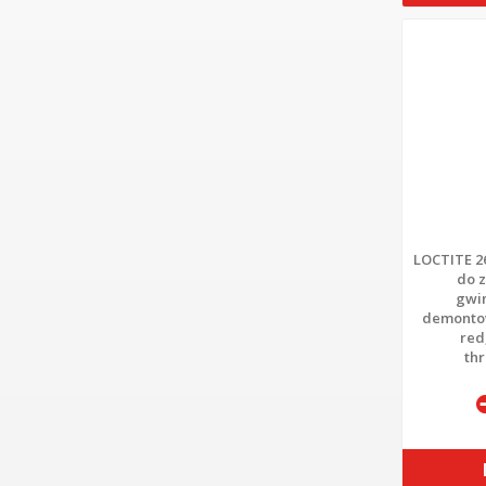
LOCTITE 2
do 
gwi
demontow
red
thr