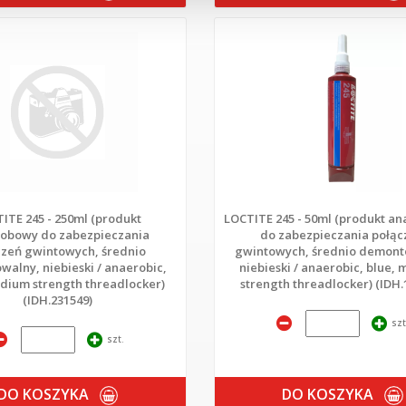
ITE 245 - 250ml (produkt
LOCTITE 245 - 50ml (produkt a
obowy do zabezpieczania
do zabezpieczania połąc
czeń gwintowych, średnio
gwintowych, średnio demont
alny, niebieski / anaerobic,
niebieski / anaerobic, blue,
dium strength threadlocker)
strength threadlocker) (IDH.
(IDH.231549)
szt
szt.
DO KOSZYKA
DO KOSZYKA