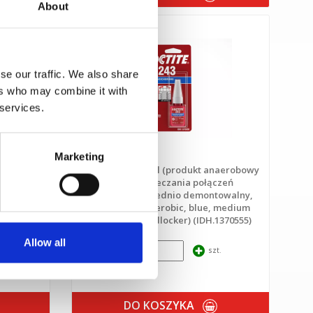
About
se our traffic. We also share
ers who may combine it with
 services.
Marketing
naerobowy
LOCTITE 243 - 5ml (produkt anaerobowy
zeń
do zabezpieczania połączeń
owalny,
gwintowych, średnio demontowalny,
 medium
niebieski / anaerobic, blue, medium
1335863)
strength threadlocker) (IDH.1370555)
Allow all
.
szt.
DO KOSZYKA