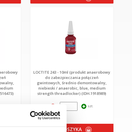
naerobowy
LOCTITE 243 - 10ml (produkt anaerobowy
zeń
do zabezpieczania połączeń
owalny,
gwintowych, średnio demontowalny,
 medium
niebieski / anaerobic, blue, medium
1516473)
strength threadlocker) (IDH.1918989)
.
szt.
DO KOSZYKA