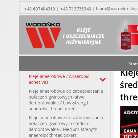
+48 607404319 | +48 713735340 |
biuro@woronko-kleje
Nie pamię
ASORTYMENT
Jesteś t
gwintowy
Start
Kleje / Adhesives
Kle
Kleje anaerobowe / Anaerobic
śre
adhesives
Kleje anaerobowe do zabezpieczania
thre
połączeń gwintowych łatwo
demontowalne / Low-strength
anaerobic threadlockers
Kleje anaerobowe do zabezpieczania
połączeń gwintowych średnio
demontowalne / Medium-strength
anaerobic threadlockers