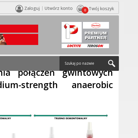
Zaloguj
Utwórz konto
Twój koszyk
0
ves
/
Kleje anaerobowe do zabezpieczania połączeń
kers
nia połączeń gwintowych
um-strength anaerobic