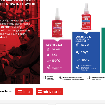
lista
miniaturki
ietlania: