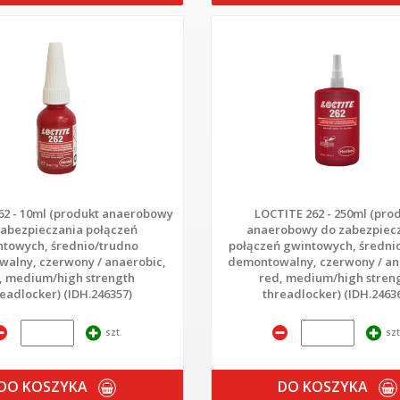
62 - 10ml (produkt anaerobowy
LOCTITE 262 - 250ml (pro
zabezpieczania połączeń
anaerobowy do zabezpiec
ntowych, średnio/trudno
połączeń gwintowych, średni
alny, czerwony / anaerobic,
demontowalny, czerwony / an
, medium/high strength
red, medium/high stren
eadlocker) (IDH.246357)
threadlocker) (IDH.2463
szt.
szt
DO KOSZYKA
DO KOSZYKA