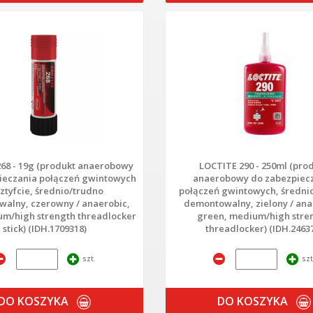
68 - 19g (produkt anaerobowy
LOCTITE 290 - 250ml (pro
ieczania połączeń gwintowych
anaerobowy do zabezpiec
ztyfcie, średnio/trudno
połączeń gwintowych, średni
alny, czerowny / anaerobic,
demontowalny, zielony / ana
um/high strength threadlocker
green, medium/high stre
stick) (IDH.1709318)
threadlocker) (IDH.2463
szt.
szt
DO KOSZYKA
DO KOSZYKA