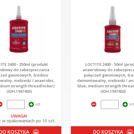
ITE 2400 - 250ml (produkt
LOCTITE 2400 - 50ml (pro
obowy do zabezpieczania
anaerobowy do zabezpiec
czeń gwintowych, średnio
połączeń gwintowych, śre
alny, niebieski / anaerobic,
demontowalny, niebieski / an
dium strength threadlocker)
blue, medium strength threa
(IDH.1947403)
(IDH.1947402)
szt.
szt
UWAGA!
 w opakowaniach po 10 szt.
DO KOSZYKA
DO KOSZYKA