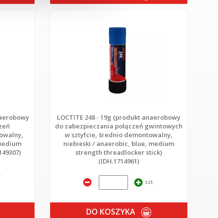
naerobowy
LOCTITE 248 - 19g (produkt anaerobowy
zeń
do zabezpieczania połączeń gwintowych
owalny,
w sztyfcie, średnio demontowalny,
 medium
niebieski / anaerobic, blue, medium
149307)
strength threadlocker stick)
(IDH.1714961)
.
szt.
DO KOSZYKA