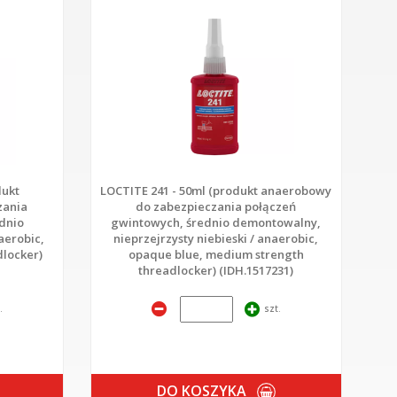
dukt
LOCTITE 241 - 50ml (produkt anaerobowy
zania
do zabezpieczania połączeń
dnio
gwintowych, średnio demontowalny,
aerobic,
nieprzejrzysty niebieski / anaerobic,
dlocker)
opaque blue, medium strength
threadlocker) (IDH.1517231)
.
szt.
DO KOSZYKA