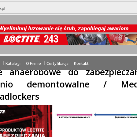
.pl
PRZEJDŹ DO KOSZYKA
ZAŁÓŻ KONTO
tasz hasła?
utaj:
Kleje / Adhesives
/
Kleje anaerobowe / Anaerobic adhesi
ch średnio demontowalne / Medium-strength anaerobic threadloc
Katalogi
O Firmie
Certyfikacja
Kontakt
je anaerobowe do zabezpiecza
dnio demontowalne / Medi
adlockers