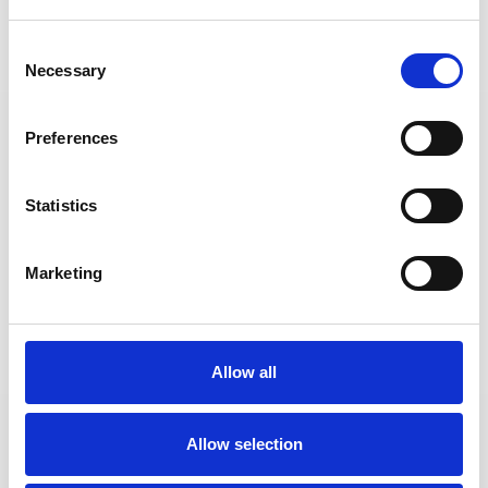
LOCTITE 270 - 250ml (produkt anaerobowy do zabezpieczania
połączeń gwintowych, trudno demontowalny, zielony / anaerobic,
green, high strength threadlocker) (IDH.1335907)
Consent
Necessary
Selection
szt.
Preferences
DO KOSZYKA
Statistics
Marketing
Allow all
LOCTITE 270 - 50ml (produkt anaerobowy do zabezpieczania
połączeń gwintowych, trudno demontowalny, zielony / anaerobic,
Allow selection
green, high strength threadlocker) (IDH.1335896)