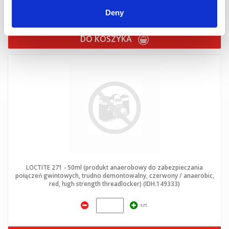
szt.
Deny
DO KOSZYKA
LOCTITE 271 - 50ml (produkt anaerobowy do zabezpieczania
połączeń gwintowych, trudno demontowalny, czerwony / anaerobic,
red, high strength threadlocker) (IDH.149333)
szt.