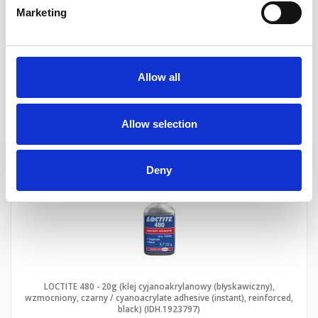
wzmocniony / cyanoacrylate adhesive (instant), reinforced)
Marketing
(IDH.871819)
szt.
UWAGA!
Allow all
Sprzedaż w opakowaniach po 12 szt.
DO KOSZYKA
Allow selection
Deny
LOCTITE 480 - 20g (klej cyjanoakrylanowy (błyskawiczny),
wzmocniony, czarny / cyanoacrylate adhesive (instant), reinforced,
black) (IDH.1923797)