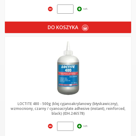
szt.
DO KOSZYKA
LOCTITE 480 - 500g (klej cyjanoakrylanowy (błyskawiczny),
wzmocniony, czarny / cyanoacrylate adhesive (instant), reinforced,
black) (IDH.246578)
szt.