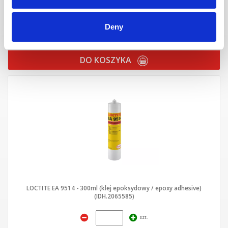
(IDH.2053807)
Deny
szt.
DO KOSZYKA
LOCTITE EA 9514 - 300ml (klej epoksydowy / epoxy adhesive)
(IDH.2065585)
szt.