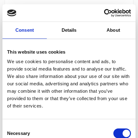
TEROSON BOND 60 - 600ml (jednoskładnikowy klej poliuretanowy do
wklejania szyb w pojazdach / one-component polyurethane
windscreen adhesive) (IDH.2684250 )
Consent
Details
About
szt.
UWAGA!
Sprzedaż w opakowaniach po 20 szt.
This website uses cookies
DO KOSZYKA
We use cookies to personalise content and ads, to
provide social media features and to analyse our traffic.
We also share information about your use of our site with
our social media, advertising and analytics partners who
may combine it with other information that you’ve
provided to them or that they’ve collected from your use
of their services.
Consent
Necessary
Selection
TEROSON BOND 60 CONTROLLED CURE - 310ml (dwuskładnikowy klej