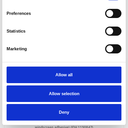
poliuretanowy do wklejania szyb w pojazdach / two-component
polyurethane windscreen adhesive) (IDH.2700553 )
Preferences
szt.
Statistics
UWAGA!
Sprzedaż w opakowaniach po 12 szt.
DO KOSZYKA
Marketing
Allow all
Allow selection
Deny
TEROSON PU 8590 - 600ml (jednoskładnikowy klej poliuretanowy do
wklejania szyb w pojazdach / one-component polyurethane
windscreen adhesive) (IDH.1190847)