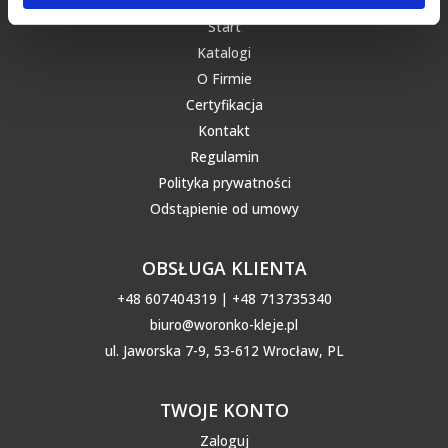
automatic peristaltic dispenser
steel dispensing needles (SSS)
Akcesoria / Accessories
dispensing equipment
needles (PPC)
needles (PPF)
Start
Katalogi
O Firmie
Certyfikacja
Kontakt
Regulamin
Polityka prywatności
Odstąpienie od umowy
OBSŁUGA KLIENTA
+48 607404319 | +48 713735340
biuro@woronko-kleje.pl
ul. Jaworska 7-9, 53-612 Wrocław, PL
TWOJE KONTO
Zaloguj