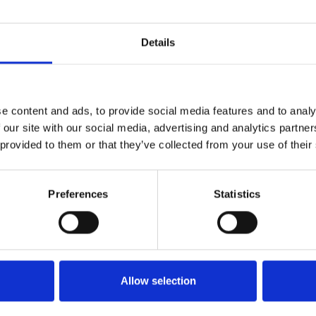
Details
TE EA 3473 - 500g (szybko
LOCTITE EA 3474 - 500g (klej e
ający się klej epoksydowy z
/ epoxy adhesive) (IDH.195
czem stalowym / fast curing
e content and ads, to provide social media features and to analy
adhesive with steel filler)
szt
 our site with our social media, advertising and analytics partn
(IDH.229174)
 provided to them or that they’ve collected from your use of their
UWAGA!
Sprzedaż w opakowaniach po
szt.
Preferences
Statistics
DO KOSZYKA
DO KOSZYKA
Allow selection