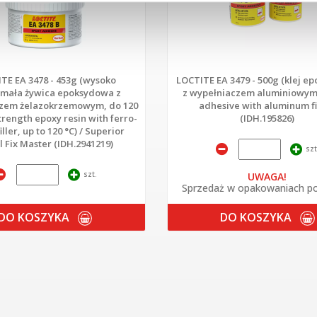
TE EA 3478 - 453g (wysoko
LOCTITE EA 3479 - 500g (klej e
mała żywica epoksydowa z
z wypełniaczem aluminiowym
zem żelazokrzemowym, do 120
adhesive with aluminum fi
strength epoxy resin with ferro-
(IDH.195826)
filler, up to 120 °C) / Superior
 Fix Master (IDH.2941219)
szt
szt.
UWAGA!
Sprzedaż w opakowaniach po
DO KOSZYKA
DO KOSZYKA