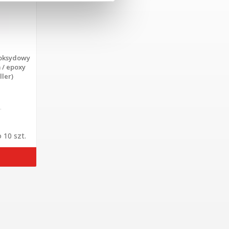
poksydowy
 / epoxy
ller)
.
 10 szt.