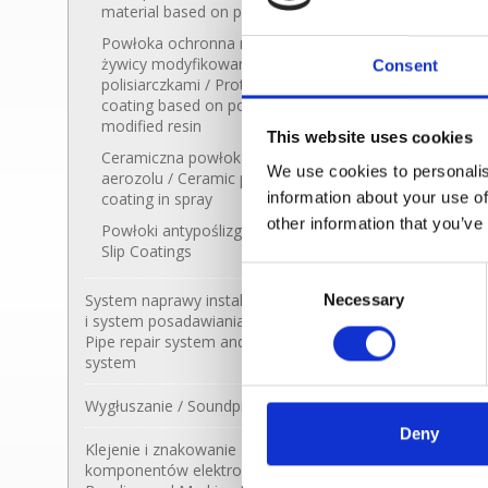
material based on polyurethane
Powłoka ochronna na bazie
żywicy modyfikowanej
Consent
polisiarczkami / Protective
coating based on polysulfide-
modified resin
LOCTI
This website uses cookies
utwardz
Ceramiczna powłoka ochronna w
wypełnia
We use cookies to personalis
aerozolu / Ceramic protection
epoxy 
information about your use of
coating in spray
other information that you’ve
Powłoki antypoślizgowe / Anti-
Slip Coatings
Consent
System naprawy instalacji rurowych
Necessary
Selection
i system posadawiania maszyn /
Pipe repair system and chocking
system
Kompozytowy system naprawy
Epoksydowy system
instalacji rurowych / Composite
posadawiania maszyn / Epoxy
Wygłuszanie / Soundproofing
pipe repair system
chocking system
Maty wygłuszające /
Pianki wygłuszające /
Masy wygłuszające /
Deny
Soundproofing mats
Soundproofing foams
Soundproofing masses
Klejenie i znakowanie
komponentów elektronicznych /