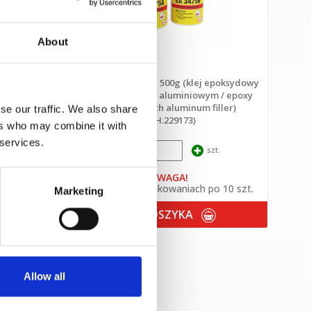
About
poksydowy
LOCTITE EA 3475 - 500g (klej epoksydowy
891)
z wypełniaczem aluminiowym / epoxy
adhesive with aluminum filler)
se our traffic. We also share
(IDH.229173)
.
ers who may combine it with
 services.
szt.
 10 szt.
UWAGA!
Sprzedaż w opakowaniach po 10 szt.
Marketing
DO KOSZYKA
Allow all