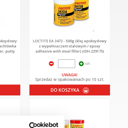
poksydowy
LOCTITE EA 3472 - 500g (klej epoksydowy
pachlówka
z wypełniaczem stalowym / epoxy
er, putty
adhesive with steel filler) (IDH.229175)
szt.
.
UWAGA!
Sprzedaż w opakowaniach po 10 szt.
DO KOSZYKA