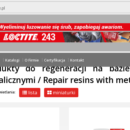
.pl
PRZEJDŹ DO KOSZYKA
ZAŁÓŻ KONTO
tasz hasła?
utaj:
Regeneracja powierzchni i powłoki ochronne / Surface repair
icy z wypełniaczami metalicznymi / Repair resins with metal fillers
Katalogi
O Firmie
Certyfikacja
Kontakt
dukty do regeneracji na bazi
licznymi / Repair resins with meta
lista
miniaturki
ietlania: