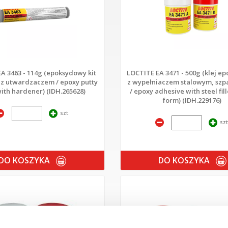
A 3463 - 114g (epoksydowy kit
LOCTITE EA 3471 - 500g (klej e
e z utwardzaczem / epoxy putty
z wypełniaczem stalowym, sz
with hardener) (IDH.265628)
/ epoxy adhesive with steel fill
form) (IDH.229176)
szt.
szt
DO KOSZYKA
DO KOSZYKA