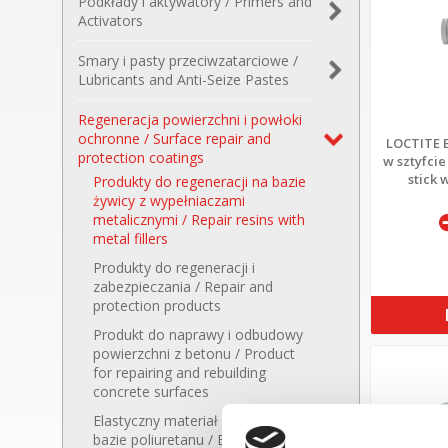
Podkłady i aktywatory / Primers and
degreasers
cleaner
Sealant, adhesive and varnish
dozujących / Product for cleaning
and windscreens cleaning
Activators
remover
hoses in dosing systems
products
Aktywatory / Activators
Aktywatory klejów anaerobowych /
Aktywatory klejów błyskawicznych
Aktywatory klejów akrylowych / Acrylic
Aktywator klejów do szyb w
Podkłady / Primers
Powłoka konwersyjna /
Anaerobic adhesives activators
(cyjanoakrylanowych) / Instant
adhesives activators
pojazdach / Vehicle glass adhesives
Conversion coating
Smary i pasty przeciwzatarciowe /
adhesives activators
activator
Lubricants and Anti-Seize Pastes
Pasty przeciwzatarciowe / Anti-
Smary plastyczne / Lubricants
Suche powłoki smarne / Dry
Oleje smarujące / Lubricating oils
Oleje penetrujące / Penetrating
Chłodziwa i oleje do obróbki
Seize pastes
lubricating coatings
oils
skrawaniem / Coolants and
Regeneracja powierzchni i powłoki
cutting oils
ochronne / Surface repair and
LOCTITE E
protection coatings
w sztyfci
stick 
Produkty do regeneracji na bazie
żywicy z wypełniaczami
metalicznymi / Repair resins with
metal fillers
Produkty do regeneracji i
zabezpieczania / Repair and
protection products
Produkt do naprawy i odbudowy
powierzchni z betonu / Product
for repairing and rebuilding
concrete surfaces
Elastyczny materiał naprawczy na
bazie poliuretanu / Elastic repair