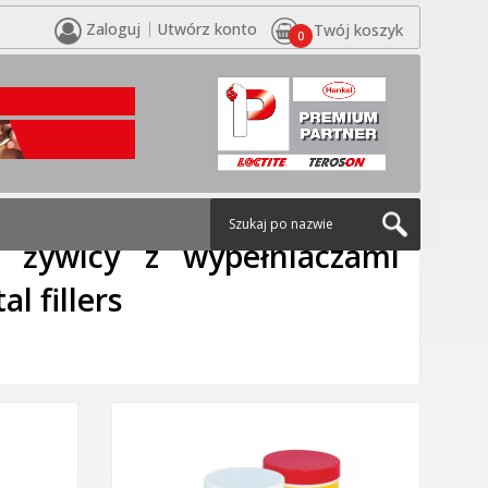
Zaloguj
Utwórz konto
Twój koszyk
0
 and protection coatings
/
Produkty do regeneracji na
e żywicy z wypełniaczami
l fillers