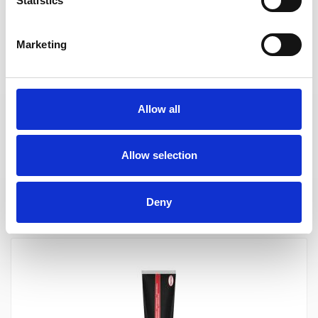
Statistics
Marketing
Allow all
LOCTITE LB 8104 - 1000ml (smar silikonowy, do 200 °C) (IDH.1652337)
Allow selection
szt.
Deny
DO KOSZYKA