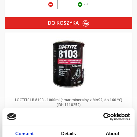
szt.
DO KOSZYKA
LOCTITE LB 8103 - 1000ml (smar mineralny z MoS2, do 160 °C)
(IDH.1118252)
szt.
Consent
Details
About
DO KOSZYKA