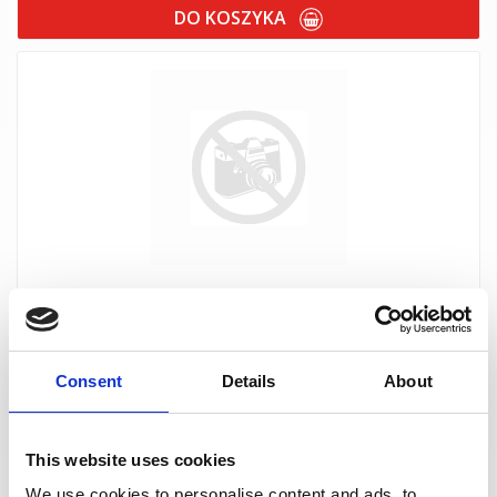
DO KOSZYKA
LOCTITE SF INI.5 - 35ml (aktywator do kleju Loctite F 247)
(IDH.1293550)
szt.
Consent
Details
About
DO KOSZYKA
This website uses cookies
We use cookies to personalise content and ads, to