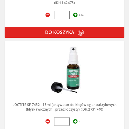
(IDH.142475)
szt.
DO KOSZYKA
LOCTITE SF 7452 - 18ml (aktywator do klejów cyjanoakrylowych
(błyskawicznych), przezroczysty) (IDH.2731740)
szt.