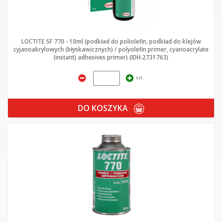
LOCTITE SF 770 - 10ml (podkład do poliolefin, podkład do klejów
cyjanoakrylowych (błyskawicznych) / polyolefin primer, cyanoacrylate
(instant) adhesives primer) (IDH.2731763)
szt.
DO KOSZYKA