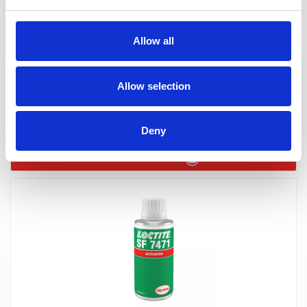
Allow all
LOCTITE SF 7649 - 500ml (aktywator do produktów anaerobowych)
Allow selection
(IDH.135252)
szt.
Deny
DO KOSZYKA