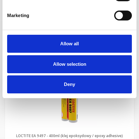
Marketing
LOCTITE EA 9455 - 50ml (klej epoksydowy / epoxy adhesive)
(IDH.2036158)
szt.
Allow all
DO KOSZYKA
Allow selection
Deny
LOCTITE EA 9497 - 400ml (klej epoksydowy / epoxy adhesive)