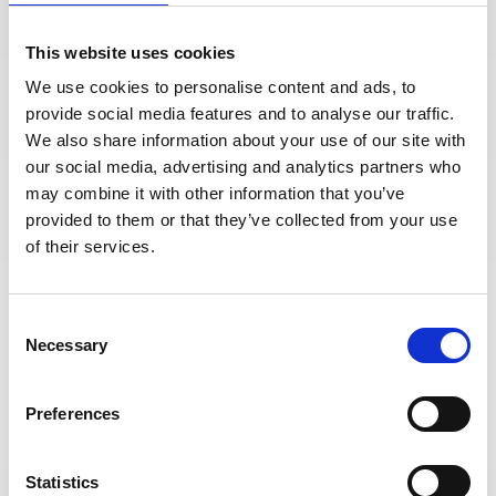
This website uses cookies
We use cookies to personalise content and ads, to
provide social media features and to analyse our traffic.
We also share information about your use of our site with
LOCTITE SF 7400 - 20ml (ciemnoczerwony tusz do znakowania
our social media, advertising and analytics partners who
sprzętu elektronicznego) (IDH.1151333)
may combine it with other information that you’ve
provided to them or that they’ve collected from your use
szt.
of their services.
DO KOSZYKA
Consent
Necessary
Selection
Preferences
Statistics